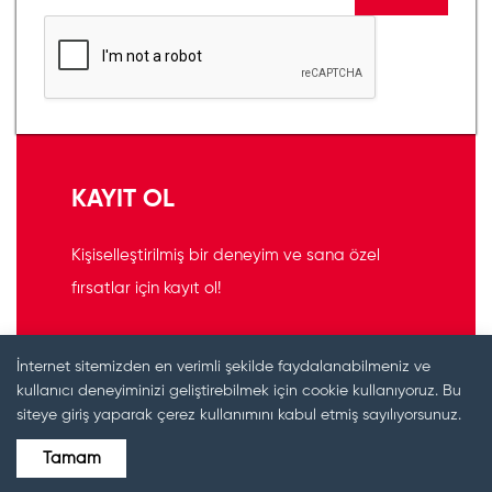
KAYIT OL
Kişiselleştirilmiş bir deneyim ve sana özel
fırsatlar için kayıt ol!
KAYIT OL
İnternet sitemizden en verimli şekilde faydalanabilmeniz ve
kullanıcı deneyiminizi geliştirebilmek için cookie kullanıyoruz. Bu
siteye giriş yaparak çerez kullanımını kabul etmiş sayılıyorsunuz.
Tamam