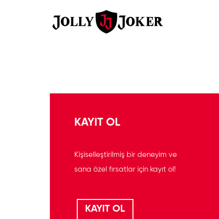
KAYIT OL
Kişiselleştirilmiş bir deneyim ve
sana özel fırsatlar için kayıt ol!
KAYIT OL