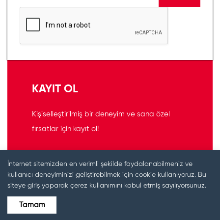
KAYIT OL
Kişiselleştirilmiş bir deneyim ve sana özel
fırsatlar için kayıt ol!
KAYIT OL
İnternet sitemizden en verimli şekilde faydalanabilmeniz ve
kullanıcı deneyiminizi geliştirebilmek için cookie kullanıyoruz. Bu
siteye giriş yaparak çerez kullanımını kabul etmiş sayılıyorsunuz.
Tamam