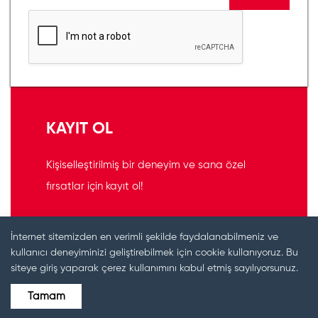
KAYIT OL
Kişiselleştirilmiş bir deneyim ve sana özel
fırsatlar için kayıt ol!
KAYIT OL
İnternet sitemizden en verimli şekilde faydalanabilmeniz ve
kullanıcı deneyiminizi geliştirebilmek için cookie kullanıyoruz. Bu
siteye giriş yaparak çerez kullanımını kabul etmiş sayılıyorsunuz.
Tamam