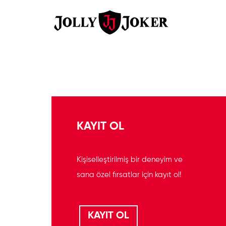
KAYIT OL
Kişiselleştirilmiş bir deneyim ve
sana özel fırsatlar için kayıt ol!
KAYIT OL