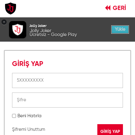
GERİ
×
Jolly Joker
Yükle
Jolly Joker
Ücretsiz - Google Play
GİRİŞ YAP
Beni Hatırla
Şifremi Unuttum