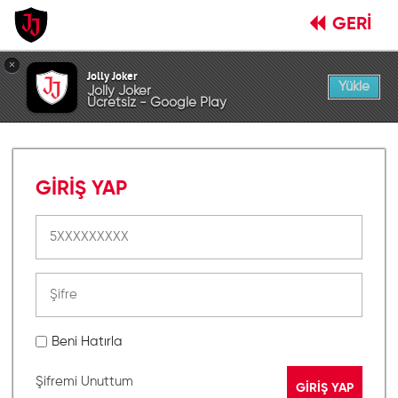
GERİ
×
Jolly Joker
Yükle
Jolly Joker
Ücretsiz - Google Play
GİRİŞ YAP
Beni Hatırla
Şifremi Unuttum