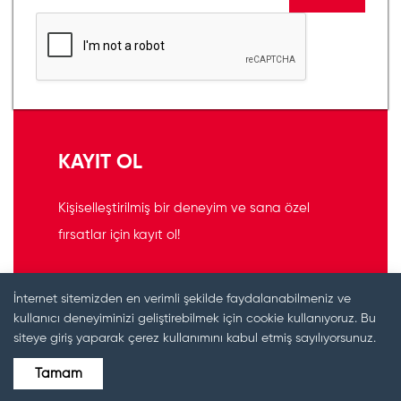
KAYIT OL
Kişiselleştirilmiş bir deneyim ve sana özel
fırsatlar için kayıt ol!
KAYIT OL
İnternet sitemizden en verimli şekilde faydalanabilmeniz ve
kullanıcı deneyiminizi geliştirebilmek için cookie kullanıyoruz. Bu
siteye giriş yaparak çerez kullanımını kabul etmiş sayılıyorsunuz.
Tamam