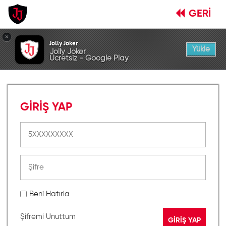
GERİ
×
Jolly Joker
Yükle
Jolly Joker
Ücretsiz - Google Play
GİRİŞ YAP
Beni Hatırla
Şifremi Unuttum