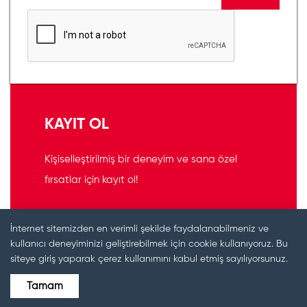
KAYIT OL
Kişiselleştirilmiş bir deneyim ve sana özel
fırsatlar için kayıt ol!
KAYIT OL
İnternet sitemizden en verimli şekilde faydalanabilmeniz ve
kullanıcı deneyiminizi geliştirebilmek için cookie kullanıyoruz. Bu
siteye giriş yaparak çerez kullanımını kabul etmiş sayılıyorsunuz.
Tamam