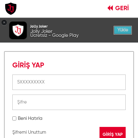
GERİ
×
Jolly Joker
Yükle
Jolly Joker
Ücretsiz - Google Play
GİRİŞ YAP
Beni Hatırla
Şifremi Unuttum