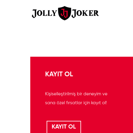
KAYIT OL
Kişiselleştirilmiş bir deneyim ve
sana özel fırsatlar için kayıt ol!
KAYIT OL