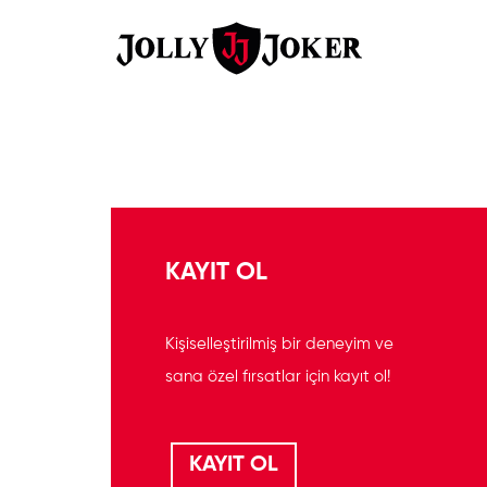
KAYIT OL
Kişiselleştirilmiş bir deneyim ve
sana özel fırsatlar için kayıt ol!
KAYIT OL