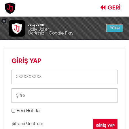
GERİ
×
Jolly Joker
Yükle
Jolly Joker
Ücretsiz - Google Play
GİRİŞ YAP
Beni Hatırla
Şifremi Unuttum