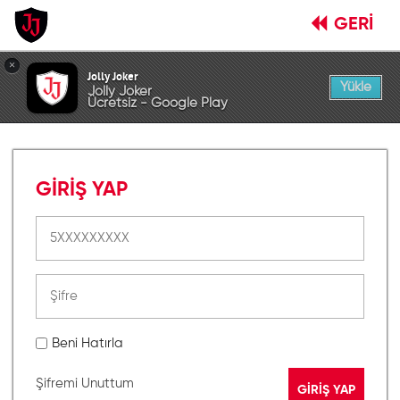
GERİ
×
Jolly Joker
Yükle
Jolly Joker
Ücretsiz - Google Play
GİRİŞ YAP
Beni Hatırla
Şifremi Unuttum