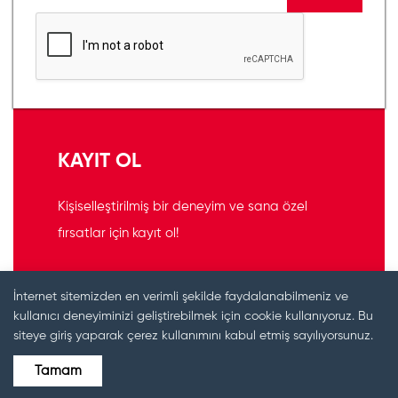
KAYIT OL
Kişiselleştirilmiş bir deneyim ve sana özel
fırsatlar için kayıt ol!
KAYIT OL
İnternet sitemizden en verimli şekilde faydalanabilmeniz ve
kullanıcı deneyiminizi geliştirebilmek için cookie kullanıyoruz. Bu
siteye giriş yaparak çerez kullanımını kabul etmiş sayılıyorsunuz.
Tamam