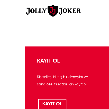
KAYIT OL
Kişiselleştirilmiş bir deneyim ve
sana özel fırsatlar için kayıt ol!
KAYIT OL