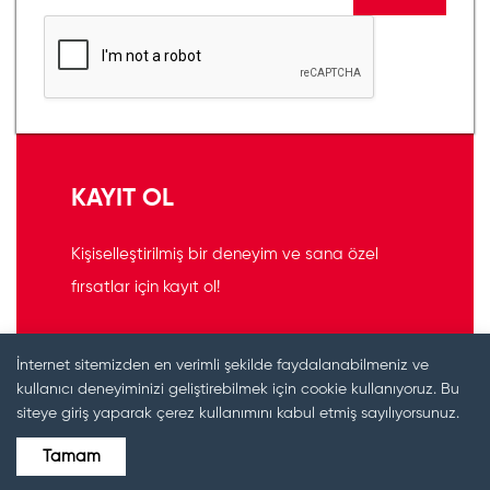
KAYIT OL
Kişiselleştirilmiş bir deneyim ve sana özel
fırsatlar için kayıt ol!
KAYIT OL
İnternet sitemizden en verimli şekilde faydalanabilmeniz ve
kullanıcı deneyiminizi geliştirebilmek için cookie kullanıyoruz. Bu
siteye giriş yaparak çerez kullanımını kabul etmiş sayılıyorsunuz.
Tamam