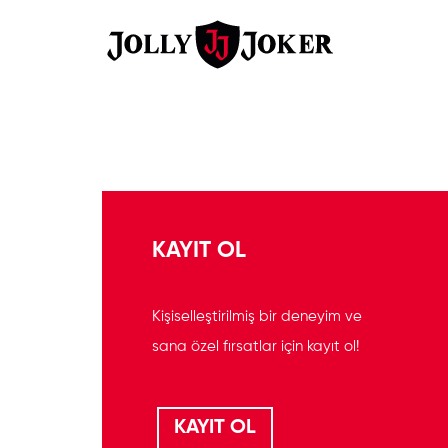
KAYIT OL
Kişiselleştirilmiş bir deneyim ve
sana özel fırsatlar için kayıt ol!
KAYIT OL