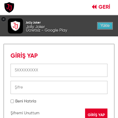
GERİ
×
Jolly Joker
Yükle
Jolly Joker
Ücretsiz - Google Play
GİRİŞ YAP
Beni Hatırla
Şifremi Unuttum