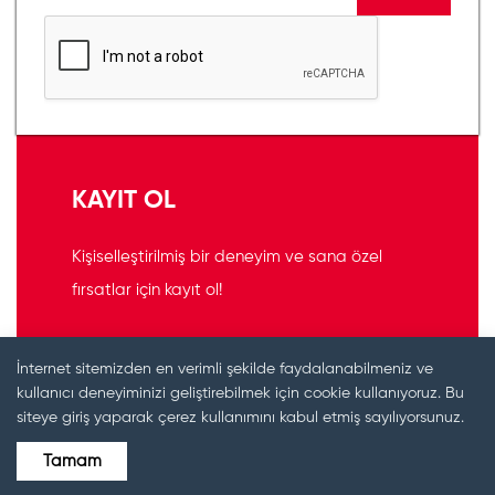
KAYIT OL
Kişiselleştirilmiş bir deneyim ve sana özel
fırsatlar için kayıt ol!
KAYIT OL
İnternet sitemizden en verimli şekilde faydalanabilmeniz ve
kullanıcı deneyiminizi geliştirebilmek için cookie kullanıyoruz. Bu
siteye giriş yaparak çerez kullanımını kabul etmiş sayılıyorsunuz.
Tamam