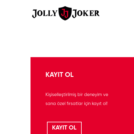
KAYIT OL
Kişiselleştirilmiş bir deneyim ve
sana özel fırsatlar için kayıt ol!
KAYIT OL