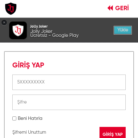
GERİ
×
Jolly Joker
Yükle
Jolly Joker
Ücretsiz - Google Play
GİRİŞ YAP
Beni Hatırla
Şifremi Unuttum