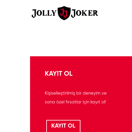
KAYIT OL
Kişiselleştirilmiş bir deneyim ve
sana özel fırsatlar için kayıt ol!
KAYIT OL