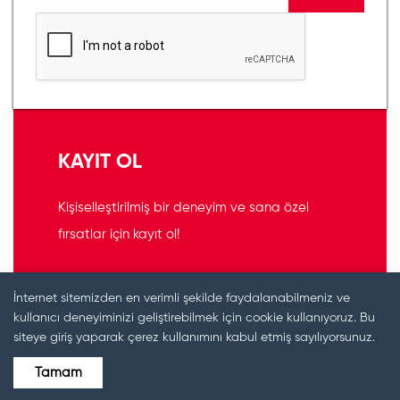
KAYIT OL
Kişiselleştirilmiş bir deneyim ve sana özel
fırsatlar için kayıt ol!
KAYIT OL
İnternet sitemizden en verimli şekilde faydalanabilmeniz ve
kullanıcı deneyiminizi geliştirebilmek için cookie kullanıyoruz. Bu
siteye giriş yaparak çerez kullanımını kabul etmiş sayılıyorsunuz.
Tamam