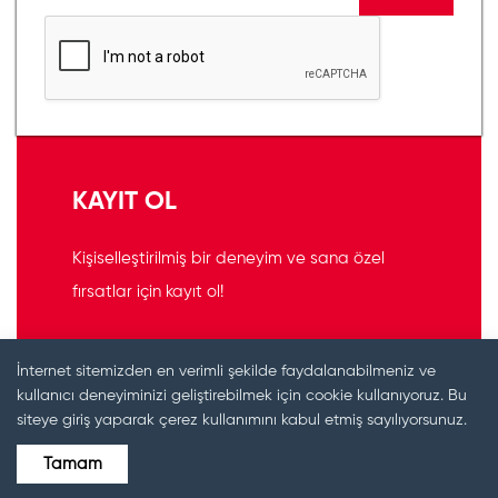
KAYIT OL
Kişiselleştirilmiş bir deneyim ve sana özel
fırsatlar için kayıt ol!
KAYIT OL
İnternet sitemizden en verimli şekilde faydalanabilmeniz ve
kullanıcı deneyiminizi geliştirebilmek için cookie kullanıyoruz. Bu
siteye giriş yaparak çerez kullanımını kabul etmiş sayılıyorsunuz.
Tamam