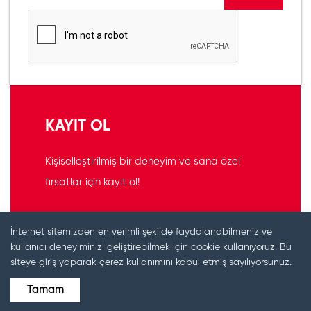
KAYIT OL
Kişiselleştirilmiş bir deneyim ve sana özel
fırsatlar için kayıt ol!
KAYIT OL
İnternet sitemizden en verimli şekilde faydalanabilmeniz ve
kullanıcı deneyiminizi geliştirebilmek için cookie kullanıyoruz. Bu
siteye giriş yaparak çerez kullanımını kabul etmiş sayılıyorsunuz.
Tamam