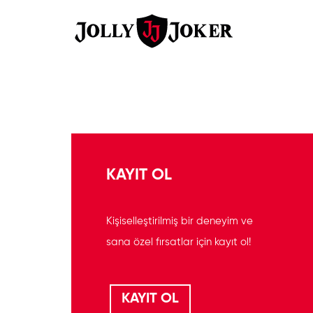
KAYIT OL
Kişiselleştirilmiş bir deneyim ve
sana özel fırsatlar için kayıt ol!
KAYIT OL