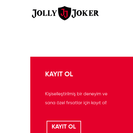
KAYIT OL
Kişiselleştirilmiş bir deneyim ve
sana özel fırsatlar için kayıt ol!
KAYIT OL