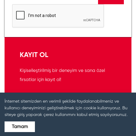
KAYIT OL
Kişiselleştirilmiş bir deneyim ve sana özel
fırsatlar için kayıt ol!
KAYIT OL
İnternet sitemizden en verimli şekilde faydalanabilmeniz ve
kullanıcı deneyiminizi geliştirebilmek için cookie kullanıyoruz. Bu
siteye giriş yaparak çerez kullanımını kabul etmiş sayılıyorsunuz.
Tamam