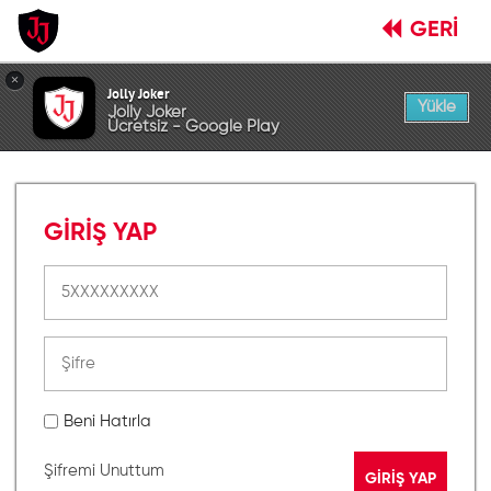
GERİ
×
Jolly Joker
Yükle
Jolly Joker
Ücretsiz - Google Play
GİRİŞ YAP
Beni Hatırla
Şifremi Unuttum