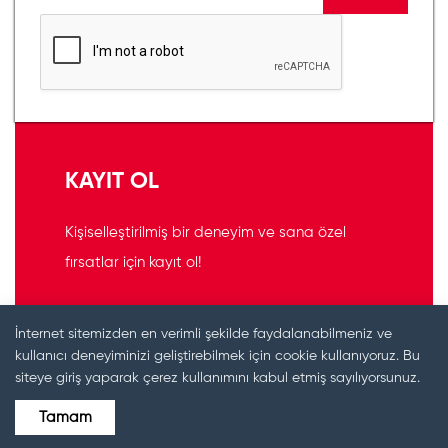
KAYIT OL
Kişiselleştirilmiş bir deneyim ve sana özel
fırsatlar için kayıt ol!
KAYIT OL
İnternet sitemizden en verimli şekilde faydalanabilmeniz ve
kullanıcı deneyiminizi geliştirebilmek için cookie kullanıyoruz. Bu
siteye giriş yaparak çerez kullanımını kabul etmiş sayılıyorsunuz.
Tamam