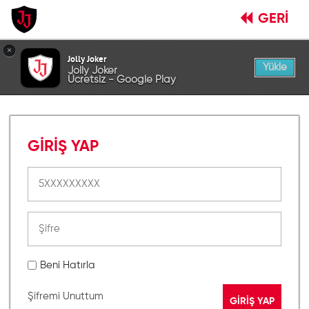
GERİ
×
Jolly Joker
Yükle
Jolly Joker
Ücretsiz - Google Play
GİRİŞ YAP
Beni Hatırla
Şifremi Unuttum