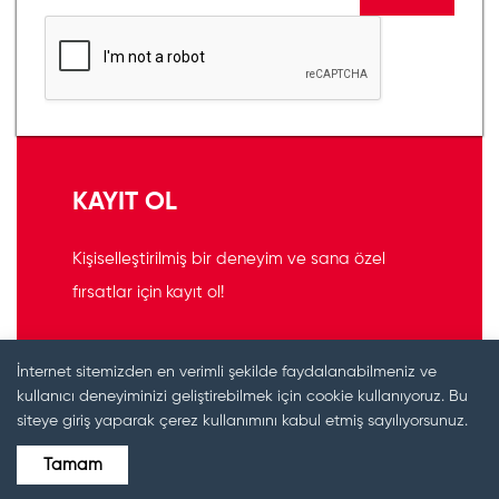
KAYIT OL
Kişiselleştirilmiş bir deneyim ve sana özel
fırsatlar için kayıt ol!
KAYIT OL
İnternet sitemizden en verimli şekilde faydalanabilmeniz ve
kullanıcı deneyiminizi geliştirebilmek için cookie kullanıyoruz. Bu
siteye giriş yaparak çerez kullanımını kabul etmiş sayılıyorsunuz.
Tamam