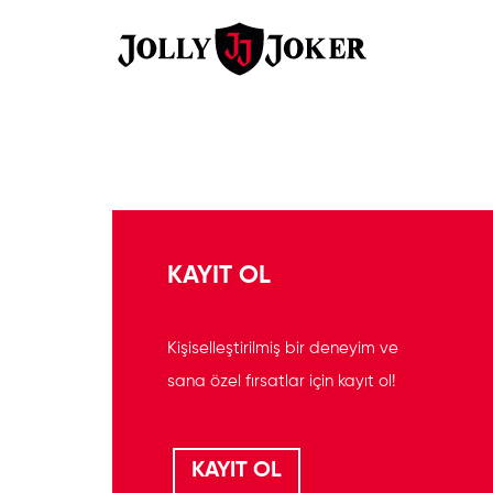
KAYIT OL
Kişiselleştirilmiş bir deneyim ve
sana özel fırsatlar için kayıt ol!
KAYIT OL