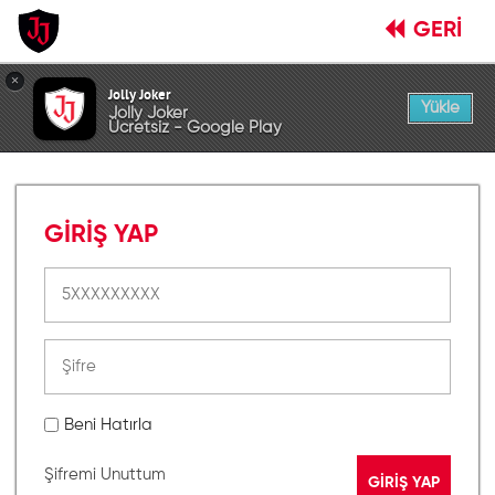
GERİ
×
Jolly Joker
Yükle
Jolly Joker
Ücretsiz - Google Play
GİRİŞ YAP
Beni Hatırla
Şifremi Unuttum