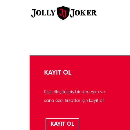
KAYIT OL
Kişiselleştirilmiş bir deneyim ve
sana özel fırsatlar için kayıt ol!
KAYIT OL