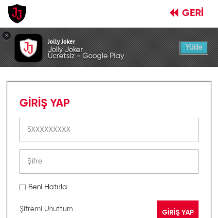
GERİ
×
Jolly Joker
Yükle
Jolly Joker
Ücretsiz - Google Play
GİRİŞ YAP
Beni Hatırla
Şifremi Unuttum