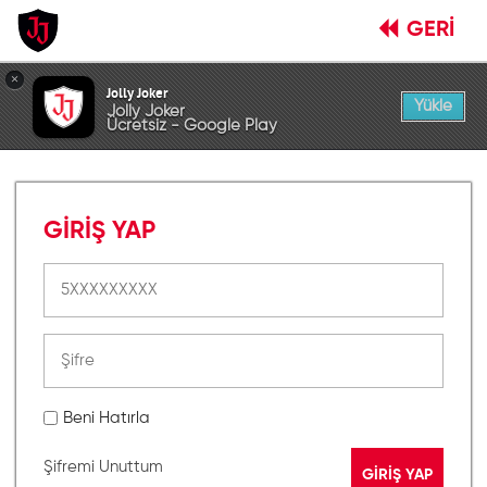
GERİ
×
Jolly Joker
Yükle
Jolly Joker
Ücretsiz - Google Play
GİRİŞ YAP
Beni Hatırla
Şifremi Unuttum