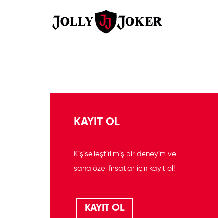
KAYIT OL
Kişiselleştirilmiş bir deneyim ve
sana özel fırsatlar için kayıt ol!
KAYIT OL