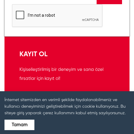
KAYIT OL
Kişiselleştirilmiş bir deneyim ve sana özel
fırsatlar için kayıt ol!
KAYIT OL
İnternet sitemizden en verimli şekilde faydalanabilmeniz ve
kullanıcı deneyiminizi geliştirebilmek için cookie kullanıyoruz. Bu
siteye giriş yaparak çerez kullanımını kabul etmiş sayılıyorsunuz.
Tamam