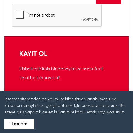
KAYIT OL
Kişiselleştirilmiş bir deneyim ve sana özel
fırsatlar için kayıt ol!
KAYIT OL
İnternet sitemizden en verimli şekilde faydalanabilmeniz ve
kullanıcı deneyiminizi geliştirebilmek için cookie kullanıyoruz. Bu
siteye giriş yaparak çerez kullanımını kabul etmiş sayılıyorsunuz.
Tamam