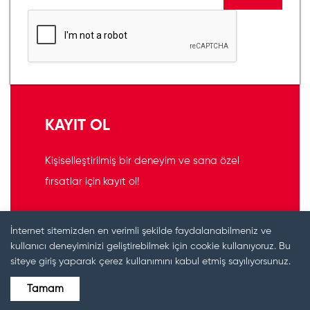
KAYIT OL
Kişiselleştirilmiş bir deneyim ve sana özel
fırsatlar için kayıt ol!
KAYIT OL
İnternet sitemizden en verimli şekilde faydalanabilmeniz ve
kullanıcı deneyiminizi geliştirebilmek için cookie kullanıyoruz. Bu
siteye giriş yaparak çerez kullanımını kabul etmiş sayılıyorsunuz.
Tamam