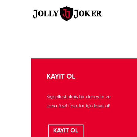
KAYIT OL
Kişiselleştirilmiş bir deneyim ve
sana özel fırsatlar için kayıt ol!
KAYIT OL