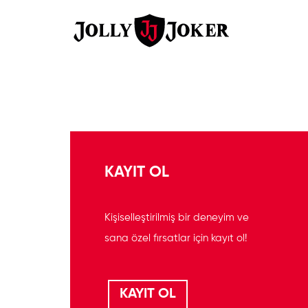
KAYIT OL
Kişiselleştirilmiş bir deneyim ve
sana özel fırsatlar için kayıt ol!
KAYIT OL