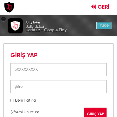
GERİ
×
Jolly Joker
Yükle
Jolly Joker
Ücretsiz - Google Play
GİRİŞ YAP
Beni Hatırla
Şifremi Unuttum