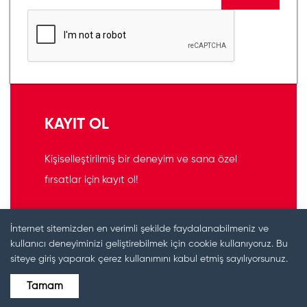
KAYIT OL
Kişiselleştirilmiş bir deneyim ve sana özel
fırsatlar için kayıt ol!
KAYIT OL
İnternet sitemizden en verimli şekilde faydalanabilmeniz ve
kullanıcı deneyiminizi geliştirebilmek için cookie kullanıyoruz. Bu
siteye giriş yaparak çerez kullanımını kabul etmiş sayılıyorsunuz.
Tamam