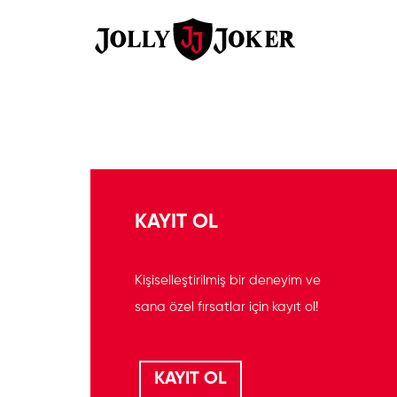
KAYIT OL
Kişiselleştirilmiş bir deneyim ve
sana özel fırsatlar için kayıt ol!
KAYIT OL