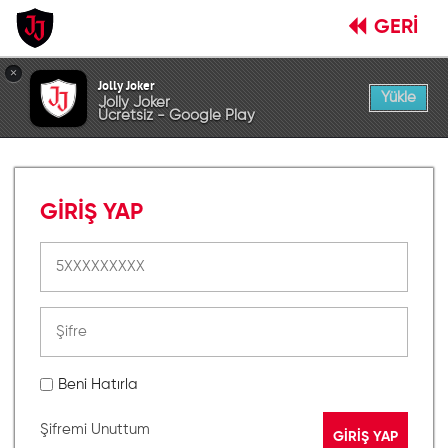
GERİ
×
Jolly Joker
Yükle
Jolly Joker
Ücretsiz - Google Play
GİRİŞ YAP
Beni Hatırla
Şifremi Unuttum