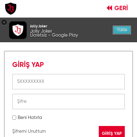
GERİ
×
Jolly Joker
Yükle
Jolly Joker
Ücretsiz - Google Play
GİRİŞ YAP
Beni Hatırla
Şifremi Unuttum