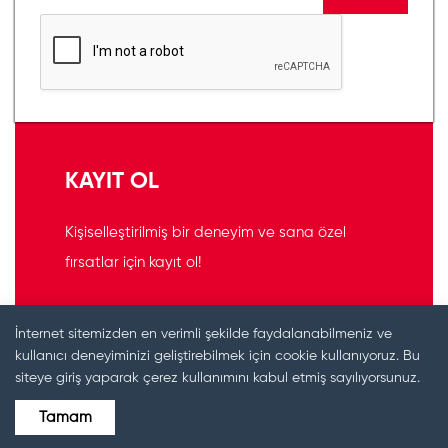
KAYIT OL
Kişiselleştirilmiş bir deneyim ve sana özel
fırsatlar için kayıt ol!
KAYIT OL
İnternet sitemizden en verimli şekilde faydalanabilmeniz ve
kullanıcı deneyiminizi geliştirebilmek için cookie kullanıyoruz. Bu
siteye giriş yaparak çerez kullanımını kabul etmiş sayılıyorsunuz.
Tamam