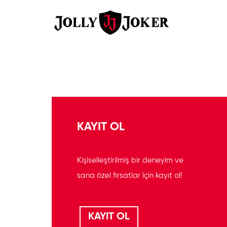
KAYIT OL
Kişiselleştirilmiş bir deneyim ve
sana özel fırsatlar için kayıt ol!
KAYIT OL