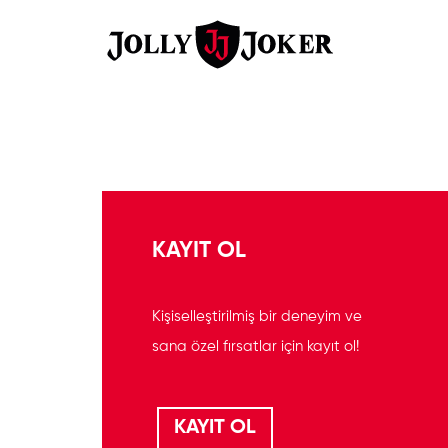
KAYIT OL
Kişiselleştirilmiş bir deneyim ve
sana özel fırsatlar için kayıt ol!
KAYIT OL